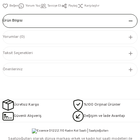
Yorum Yaz
Tavsiye Et
Paylaş
Karşılaştır
Ürün Bilgisi
Yorumlar (0)
Taksit Seçenekleri
Önerileriniz
Ücretsiz Kargo
%100 Orijinal Ürünler
Güvenli Alışveriş
Değişim ve İade Avantajı
Saatçioğulları⁠ olarak dünya markası erkek ve kadın kol saati modelleri ile