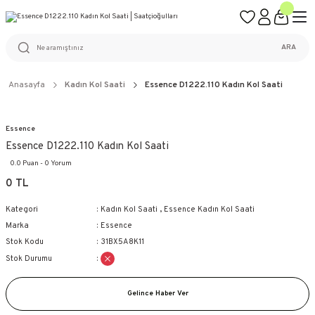
ÜCRETSİZ KARGO
%100 ORİJİNAL ÜRÜN GARANTİSİ
WEB SİTESİNE ÖZEL FİYATLAR
KAÇIRILMAYACAK FIRSATLAR
ARA
Anasayfa
Kadın Kol Saati
Essence D1222.110 Kadın Kol Saati
Essence
Essence D1222.110 Kadın Kol Saati
0.0 Puan - 0 Yorum
0 TL
Kategori
Kadın Kol Saati
,
Essence Kadın Kol Saati
Marka
Essence
Stok Kodu
31BX5A8K11
Stok Durumu
Gelince Haber Ver