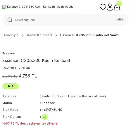
ÜCRETSİZ KARGO
%100 ORİJİNAL ÜRÜN GARANTİSİ
WEB SİTESİNE ÖZEL FİYATLAR
KAÇIRILMAYACAK FIRSATLAR
ARA
Anasayfa
Kadın Kol Saati
Essence D1205.230 Kadın Kol Saati
Essence
Essence D1205.230 Kadın Kol Saati
0.0 Puan - 0 Yorum
4.759 TL
5.599 TL
%15
Kategori
Kadın Kol Saati
,
Essence Kadın Kol Saati
Marka
Essence
Stok Kodu
4YJVZY6UNQ
Stok Durumu
*697,93 TL den başlayan taksitlerle!