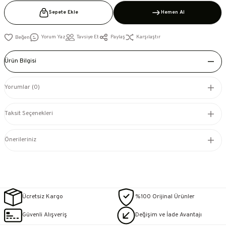
Sepete Ekle
Hemen Al
Yorum Yaz
Tavsiye Et
Paylaş
Karşılaştır
Ürün Bilgisi
Yorumlar (0)
Taksit Seçenekleri
Önerileriniz
Ücretsiz Kargo
%100 Orijinal Ürünler
Güvenli Alışveriş
Değişim ve İade Avantajı