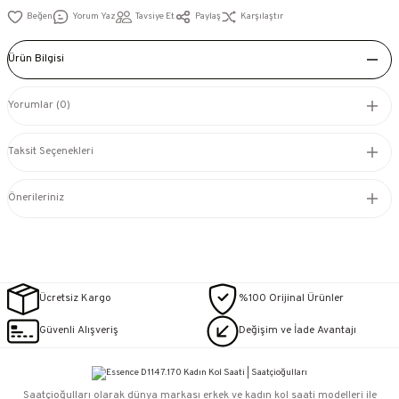
Yorum Yaz
Tavsiye Et
Paylaş
Karşılaştır
Ürün Bilgisi
Yorumlar (0)
Taksit Seçenekleri
Önerileriniz
Ücretsiz Kargo
%100 Orijinal Ürünler
Güvenli Alışveriş
Değişim ve İade Avantajı
Saatçioğulları⁠ olarak dünya markası erkek ve kadın kol saati modelleri ile