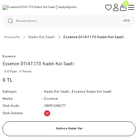
ÜCRETSİZ KARGO
%100 ORİJİNAL ÜRÜN GARANTİSİ
WEB SİTESİNE ÖZEL FİYATLAR
KAÇIRILMAYACAK FIRSATLAR
ARA
Anasayfa
Kadın Kol Saati
Essence D1147.170 Kadın Kol Saati
Essence
Essence D1147.170 Kadın Kol Saati
0.0 Puan - 0 Yorum
0 TL
Kategori
Kadın Kol Saati
,
Essence Kadın Kol Saati
Marka
Essence
Stok Kodu
28PEV2MCT7
Stok Durumu
Gelince Haber Ver