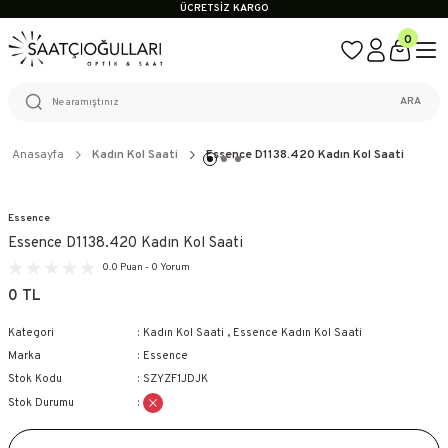
ÜCRETSİZ KARGO
%100 ORİJİNAL ÜRÜN GARANTİSİ
0
WEB SİTESİNE ÖZEL FİYATLAR
KAÇIRILMAYACAK FIRSATLAR
ÜCRETSİZ KARGO
%100 ORİJİNAL ÜRÜN GARANTİSİ
ARA
WEB SİTESİNE ÖZEL FİYATLAR
KAÇIRILMAYACAK FIRSATLAR
Anasayfa
Kadın Kol Saati
Essence D1138.420 Kadın Kol Saati
Essence
Essence D1138.420 Kadın Kol Saati
0.0 Puan - 0 Yorum
0 TL
Kategori
Kadın Kol Saati
,
Essence Kadın Kol Saati
Marka
Essence
Stok Kodu
SZYZF1JDJK
Stok Durumu