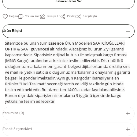
Gelince Haber Ver
Yorum Yaz
Tavsiye Et
Paylaş
Karşılaştır
Ürün Bilgisi
Sitemizde bulunan tüm
Essence
Ürün Modelleri SAATCİOĞULLARI
OPTİK & SAAT güvencesi altındadır. Alacağınız bu ürün 2 yıl garanti
kapsamındadır. Siparişiniz orijinal kutusu ile anlaşmalı kargo firması
(MNG Kargo) tarafından adresinize teslim edilecektir. Distribütörü
olduğumuz markalarımızın garanti belgesi dijital ortamda üretilip sms
ve mail ile, yetkili satıcısı olduğumuz markalarımız onaylanmış garanti
belgesi ile gönderilmektedir."Aynı gün Kargoda" ibaresi yer alan
ürünler "Hızlı Teslimat” seçeneği tercih edildiği takdirde gün içinde
teslim edilmektedir. Bu hizmetten 14:00'a kadar faydalanabilirsiniz.
Bunun dışındaki siparişleriniz ortalama 3 iş günü içerisinde kargo
yetkilisine teslim edilecektir.
Yorumlar (0)
Taksit Seçenekleri