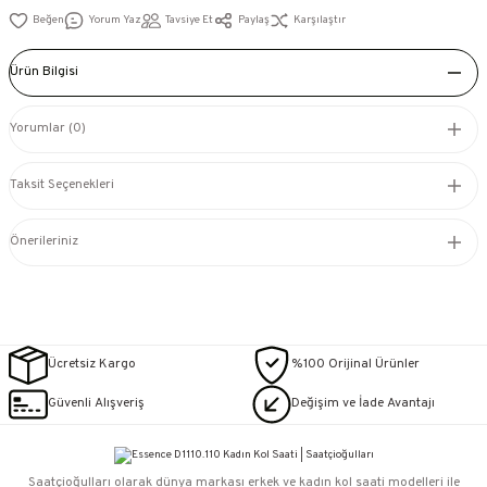
Yorum Yaz
Tavsiye Et
Paylaş
Karşılaştır
Ürün Bilgisi
Yorumlar (0)
Taksit Seçenekleri
Önerileriniz
Ücretsiz Kargo
%100 Orijinal Ürünler
Güvenli Alışveriş
Değişim ve İade Avantajı
Saatçioğulları⁠ olarak dünya markası erkek ve kadın kol saati modelleri ile