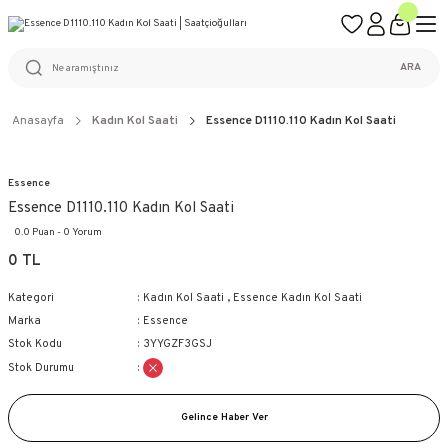
ÜCRETSİZ KARGO
%100 ORİJİNAL ÜRÜN GARANTİSİ
WEB SİTESİNE ÖZEL FİYATLAR
KAÇIRILMAYACAK FIRSATLAR
ARA
Anasayfa
Kadın Kol Saati
Essence D1110.110 Kadın Kol Saati
Essence
Essence D1110.110 Kadın Kol Saati
0.0 Puan - 0 Yorum
0 TL
Kategori
Kadın Kol Saati
,
Essence Kadın Kol Saati
Marka
Essence
Stok Kodu
3YYGZF3GSJ
Stok Durumu
Gelince Haber Ver