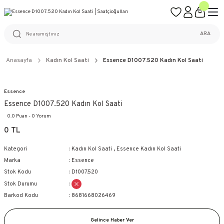
ÜCRETSİZ KARGO
%100 ORİJİNAL ÜRÜN GARANTİSİ
WEB SİTESİNE ÖZEL FİYATLAR
KAÇIRILMAYACAK FIRSATLAR
ARA
Anasayfa
Kadın Kol Saati
Essence D1007.520 Kadın Kol Saati
Essence
Essence D1007.520 Kadın Kol Saati
0.0 Puan - 0 Yorum
0 TL
Kategori
Kadın Kol Saati
,
Essence Kadın Kol Saati
Marka
Essence
Stok Kodu
D1007.520
Stok Durumu
Barkod Kodu
8681668026469
Gelince Haber Ver