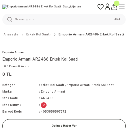
ÜCRETSİZ KARGO
%100 ORİJİNAL ÜRÜN GARANTİSİ
WEB SİTESİNE ÖZEL FİYATLAR
KAÇIRILMAYACAK FIRSATLAR
ARA
Anasayfa
Erkek Kol Saati
Emporio Armani AR2486 Erkek Kol Saati
Emporio Armani
Emporio Armani AR2486 Erkek Kol Saati
0.0 Puan - 0 Yorum
0 TL
Kategori
Erkek Kol Saati
,
Emporio Armani Erkek Kol Saati
Marka
Emporio Armani
Stok Kodu
AR2486
Stok Durumu
Barkod Kodu
4053858597372
Gelince Haber Ver