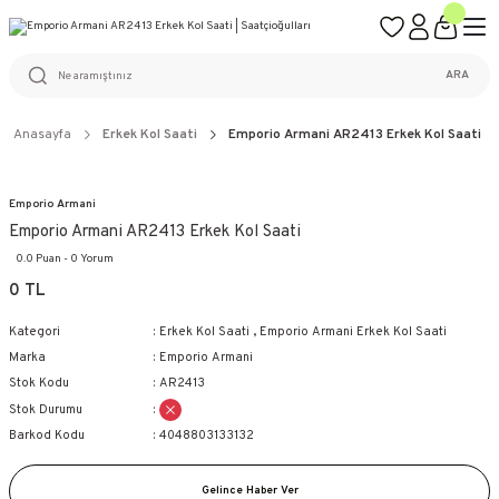
ÜCRETSİZ KARGO
%100 ORİJİNAL ÜRÜN GARANTİSİ
WEB SİTESİNE ÖZEL FİYATLAR
KAÇIRILMAYACAK FIRSATLAR
ARA
Anasayfa
Erkek Kol Saati
Emporio Armani AR2413 Erkek Kol Saati
Emporio Armani
Emporio Armani AR2413 Erkek Kol Saati
0.0 Puan - 0 Yorum
0 TL
Kategori
Erkek Kol Saati
,
Emporio Armani Erkek Kol Saati
Marka
Emporio Armani
Stok Kodu
AR2413
Stok Durumu
Barkod Kodu
4048803133132
Gelince Haber Ver