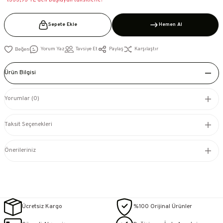
*1.333,93 TL den başlayan taksitlerle!
Sepete Ekle
Hemen Al
Yorum Yaz
Tavsiye Et
Paylaş
Karşılaştır
Ürün Bilgisi
Yorumlar (0)
Taksit Seçenekleri
Önerileriniz
Ücretsiz Kargo
%100 Orijinal Ürünler