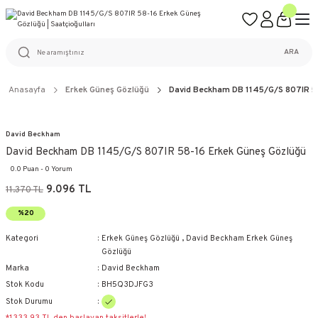
ÜCRETSİZ KARGO
%100 ORİJİNAL ÜRÜN GARANTİSİ
WEB SİTESİNE ÖZEL FİYATLAR
KAÇIRILMAYACAK FIRSATLAR
ARA
Anasayfa
Erkek Güneş Gözlüğü
David Beckham DB 1145/G/S 807IR 5
David Beckham
David Beckham DB 1145/G/S 807IR 58-16 Erkek Güneş Gözlüğü
0.0 Puan - 0 Yorum
9.096 TL
11.370 TL
%20
Kategori
Erkek Güneş Gözlüğü
,
David Beckham Erkek Güneş
Gözlüğü
Marka
David Beckham
Stok Kodu
BH5Q3DJFG3
Stok Durumu