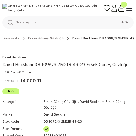
ÜCRETSİZ KARGO
%100 ORİJİNAL ÜRÜN GARANTİSİ
WEB SİTESİNE ÖZEL FİYATLAR
KAÇIRILMAYACAK FIRSATLAR
ARA
Anasayfa
Erkek Güneş Gözlüğü
David Beckham DB 1098/S 2M2IR 49-
David Beckham
David Beckham DB 1098/S 2M2IR 49-23 Erkek Güneş Gözlüğü
0.0 Puan - 0 Yorum
14.000 TL
17.500 TL
%20
Kategori
Erkek Güneş Gözlüğü
,
David Beckham Erkek Güneş
Gözlüğü
Marka
David Beckham
Stok Kodu
DB 1098/S 2M2IR 49-23
Stok Durumu