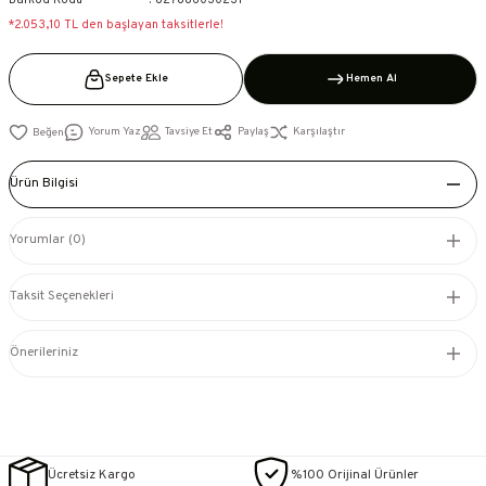
Barkod Kodu
827886030231
*2.053,10 TL den başlayan taksitlerle!
Sepete Ekle
Hemen Al
Yorum Yaz
Tavsiye Et
Paylaş
Karşılaştır
Ürün Bilgisi
Yorumlar (0)
Taksit Seçenekleri
Önerileriniz
Ücretsiz Kargo
%100 Orijinal Ürünler