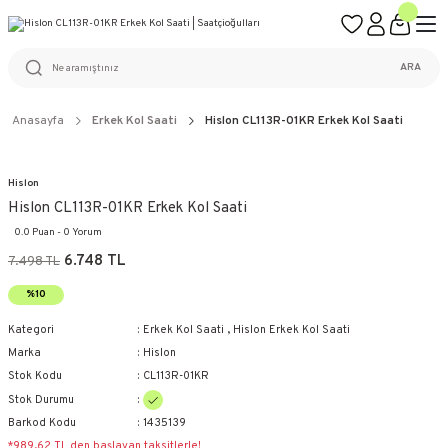
ÜCRETSİZ KARGO
%100 ORİJİNAL ÜRÜN GARANTİSİ
WEB SİTESİNE ÖZEL FİYATLAR
KAÇIRILMAYACAK FIRSATLAR
ARA
Anasayfa
Erkek Kol Saati
Hislon CL113R-01KR Erkek Kol Saati
Hislon
Hislon CL113R-01KR Erkek Kol Saati
0.0 Puan - 0 Yorum
6.748 TL
7.498 TL
%10
Kategori
Erkek Kol Saati
,
Hislon Erkek Kol Saati
Marka
Hislon
Stok Kodu
CL113R-01KR
Stok Durumu
Barkod Kodu
1435139
*989,62 TL den başlayan taksitlerle!