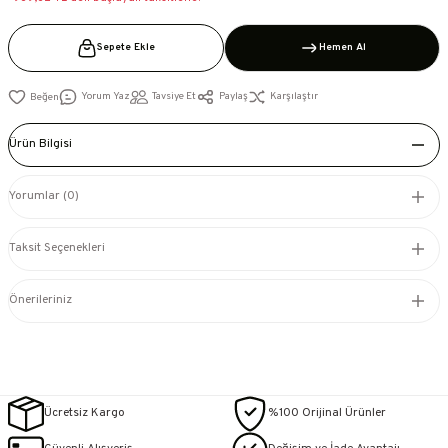
Sepete Ekle
Hemen Al
Yorum Yaz
Tavsiye Et
Paylaş
Karşılaştır
Ürün Bilgisi
Yorumlar (0)
Taksit Seçenekleri
Önerileriniz
Ücretsiz Kargo
%100 Orijinal Ürünler