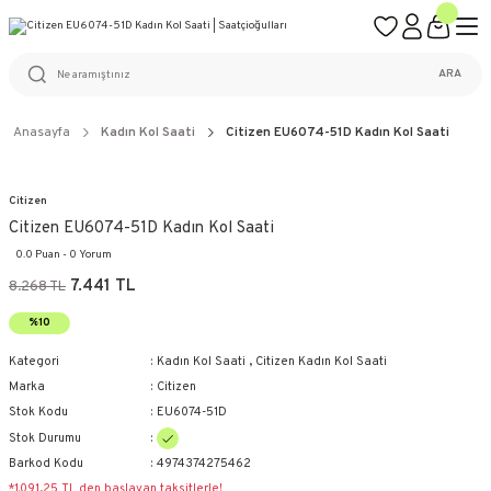
ÜCRETSİZ KARGO
%100 ORİJİNAL ÜRÜN GARANTİSİ
WEB SİTESİNE ÖZEL FİYATLAR
KAÇIRILMAYACAK FIRSATLAR
ARA
Anasayfa
Kadın Kol Saati
Citizen EU6074-51D Kadın Kol Saati
Citizen
Citizen EU6074-51D Kadın Kol Saati
0.0 Puan - 0 Yorum
7.441 TL
8.268 TL
%10
Kategori
Kadın Kol Saati
,
Citizen Kadın Kol Saati
Marka
Citizen
Stok Kodu
EU6074-51D
Stok Durumu
Barkod Kodu
4974374275462
*1.091,25 TL den başlayan taksitlerle!