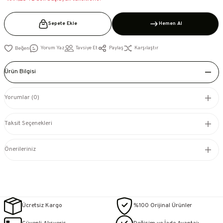
Sepete Ekle
Hemen Al
Yorum Yaz
Tavsiye Et
Paylaş
Karşılaştır
Ürün Bilgisi
Yorumlar (0)
Taksit Seçenekleri
Önerileriniz
Ücretsiz Kargo
%100 Orijinal Ürünler