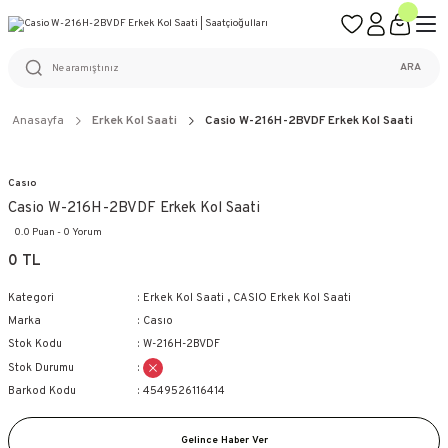
ÜCRETSİZ KARGO
%100 ORİJİNAL ÜRÜN GARANTİSİ
WEB SİTESİNE ÖZEL FİYATLAR
KAÇIRILMAYACAK FIRSATLAR
ARA
Anasayfa
Erkek Kol Saati
Casio W-216H-2BVDF Erkek Kol Saati
Casıo
Casio W-216H-2BVDF Erkek Kol Saati
0.0 Puan - 0 Yorum
0 TL
Kategori
Erkek Kol Saati
,
CASIO Erkek Kol Saati
Marka
Casıo
Stok Kodu
W-216H-2BVDF
Stok Durumu
Barkod Kodu
4549526116414
Gelince Haber Ver