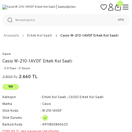
ÜCRETSİZ KARGO
%100 ORİJİNAL ÜRÜN GARANTİSİ
WEB SİTESİNE ÖZEL FİYATLAR
KAÇIRILMAYACAK FIRSATLAR
ARA
Anasayfa
Erkek Kol Saati
Casio W-210-1AVDF Erkek Kol Saati
Casıo
Casio W-210-1AVDF Erkek Kol Saati
0.0 Puan - 0 Yorum
2.660 TL
2.800 TL
%5
Kategori
Erkek Kol Saati
,
CASIO Erkek Kol Saati
Marka
Casıo
Stok Kodu
W-210-1AVDF
Stok Durumu
Barkod Kodu
4971850840633
*390,09 TL den başlayan taksitlerle!