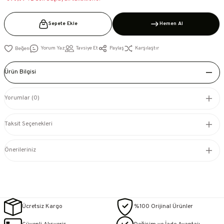
Sepete Ekle
Hemen Al
Yorum Yaz
Tavsiye Et
Paylaş
Karşılaştır
Ürün Bilgisi
Yorumlar (0)
Taksit Seçenekleri
Önerileriniz
Ücretsiz Kargo
%100 Orijinal Ürünler