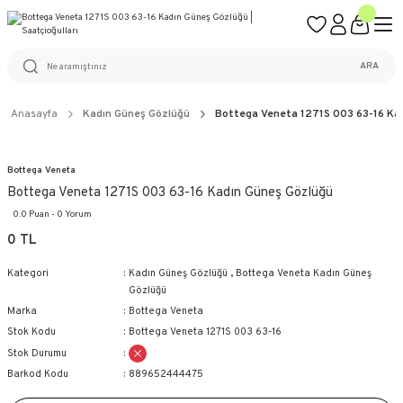
ÜCRETSİZ KARGO
%100 ORİJİNAL ÜRÜN GARANTİSİ
WEB SİTESİNE ÖZEL FİYATLAR
KAÇIRILMAYACAK FIRSATLAR
ARA
Anasayfa
Kadın Güneş Gözlüğü
Bottega Veneta 1271S 003 63-16 Ka
Bottega Veneta
Bottega Veneta 1271S 003 63-16 Kadın Güneş Gözlüğü
0.0 Puan - 0 Yorum
0 TL
Kategori
Kadın Güneş Gözlüğü
,
Bottega Veneta Kadın Güneş
Gözlüğü
Marka
Bottega Veneta
Stok Kodu
Bottega Veneta 1271S 003 63-16
Stok Durumu
Barkod Kodu
889652444475