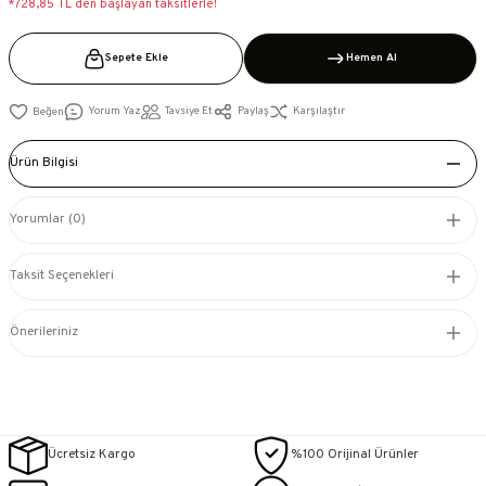
*728,85 TL den başlayan taksitlerle!
Sepete Ekle
Hemen Al
Yorum Yaz
Tavsiye Et
Paylaş
Karşılaştır
Ürün Bilgisi
Yorumlar (0)
Taksit Seçenekleri
Önerileriniz
Ücretsiz Kargo
%100 Orijinal Ürünler