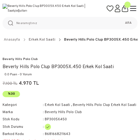
ÜCRETSİZ KARGO
%100 ORİJİNAL ÜRÜN GARANTİSİ
WEB SİTESİNE ÖZEL FİYATLAR
KAÇIRILMAYACAK FIRSATLAR
ARA
Anasayfa
Erkek Kol Saati
Beverly Hills Polo Clup BP3005X.450 Erkek
Beverly Hills Polo Club
Beverly Hills Polo Clup BP3005X.450 Erkek Kol Saati
0.0 Puan - 0 Yorum
4.970 TL
7.100 TL
%30
Kategori
Erkek Kol Saati
,
Beverly Hills Polo Clup Erkek Kol Saati
Marka
Beverly Hills Polo Club
Stok Kodu
BP3005X.450
Stok Durumu
Barkod Kodu
8681668211643