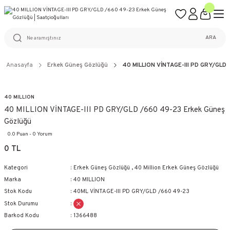
ÜCRETSİZ KARGO
%100 ORİJİNAL ÜRÜN GARANTİSİ
WEB SİTESİNE ÖZEL FİYATLAR
KAÇIRILMAYACAK FIRSATLAR
ARA
Anasayfa
Erkek Güneş Gözlüğü
40 MILLION VİNTAGE-III PD GRY/GLD 
40 MILLION
40 MILLION VİNTAGE-III PD GRY/GLD /660 49-23 Erkek Güneş
Gözlüğü
0.0 Puan - 0 Yorum
0 TL
Kategori
Erkek Güneş Gözlüğü
,
40 Million Erkek Güneş Gözlüğü
Marka
40 MILLION
Stok Kodu
40ML VİNTAGE-III PD GRY/GLD /660 49-23
Stok Durumu
Barkod Kodu
1366488