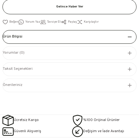
Gelince Haber Ver
Yorum Yaz
Tavsiye Et
Paylaş
Karşılaştır
Ürün Bilgisi
Yorumlar (0)
Taksit Seçenekleri
Önerileriniz
Ücretsiz Kargo
%100 Orijinal Ürünler
Güvenli Alışveriş
Değişim ve İade Avantajı