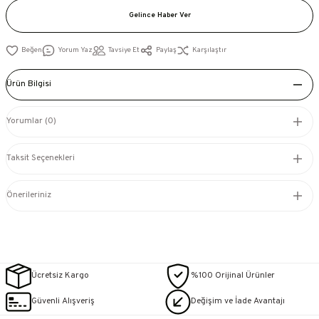
Gelince Haber Ver
Yorum Yaz
Tavsiye Et
Paylaş
Karşılaştır
Ürün Bilgisi
Yorumlar (0)
Taksit Seçenekleri
Önerileriniz
Ücretsiz Kargo
%100 Orijinal Ürünler
Güvenli Alışveriş
Değişim ve İade Avantajı