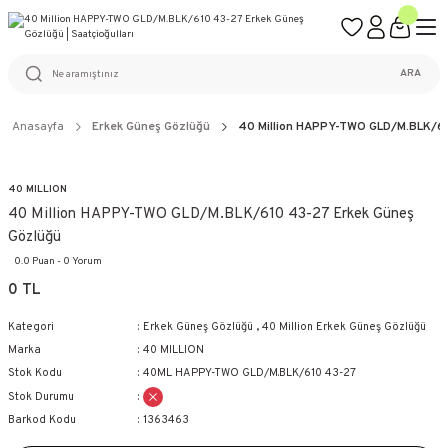
ÜCRETSİZ KARGO
%100 ORİJİNAL ÜRÜN GARANTİSİ
WEB SİTESİNE ÖZEL FİYATLAR
KAÇIRILMAYACAK FIRSATLAR
ARA
Anasayfa
Erkek Güneş Gözlüğü
40 Million HAPPY-TWO GLD/M.BLK/61
40 MILLION
40 Million HAPPY-TWO GLD/M.BLK/610 43-27 Erkek Güneş
Gözlüğü
0.0 Puan - 0 Yorum
0 TL
Kategori
Erkek Güneş Gözlüğü
,
40 Million Erkek Güneş Gözlüğü
Marka
40 MILLION
Stok Kodu
40ML HAPPY-TWO GLD/M.BLK/610 43-27
Stok Durumu
Barkod Kodu
1363463