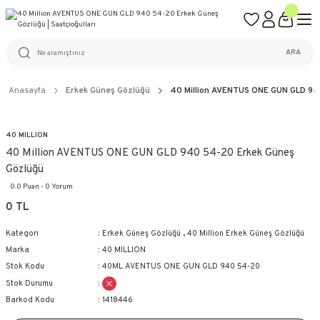
ÜCRETSİZ KARGO
%100 ORİJİNAL ÜRÜN GARANTİSİ
WEB SİTESİNE ÖZEL FİYATLAR
KAÇIRILMAYACAK FIRSATLAR
ARA
Anasayfa
Erkek Güneş Gözlüğü
40 Million AVENTUS ONE GUN GLD 94
40 MILLION
40 Million AVENTUS ONE GUN GLD 940 54-20 Erkek Güneş
Gözlüğü
0.0 Puan - 0 Yorum
0 TL
Kategori
Erkek Güneş Gözlüğü
,
40 Million Erkek Güneş Gözlüğü
Marka
40 MILLION
Stok Kodu
40ML AVENTUS ONE GUN GLD 940 54-20
Stok Durumu
Barkod Kodu
1418446