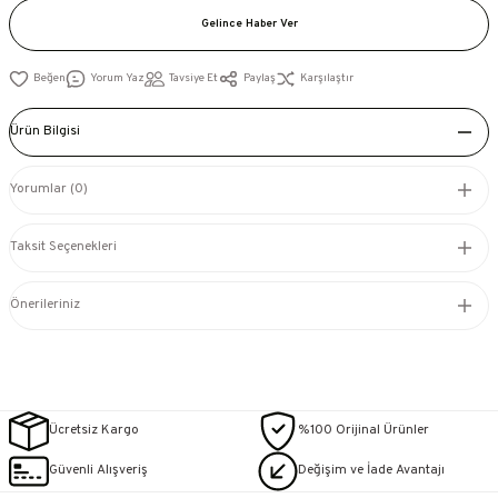
Gelince Haber Ver
Yorum Yaz
Tavsiye Et
Paylaş
Karşılaştır
Ürün Bilgisi
Yorumlar (0)
Taksit Seçenekleri
Önerileriniz
Ücretsiz Kargo
%100 Orijinal Ürünler
Güvenli Alışveriş
Değişim ve İade Avantajı